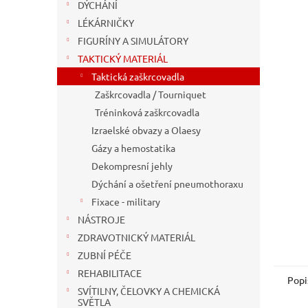
n
DÝCHÁNÍ
e
LÉKÁRNIČKY
l
FIGURÍNY A SIMULÁTORY
TAKTICKÝ MATERIÁL
Taktická zaškrcovadla
Zaškrcovadla / Tourniquet
Tréninková zaškrcovadla
Izraelské obvazy a Olaesy
Gázy a hemostatika
Dekompresní jehly
Dýchání a ošetření pneumothoraxu
Fixace - military
NÁSTROJE
ZDRAVOTNICKÝ MATERIÁL
ZUBNÍ PÉČE
REHABILITACE
Popi
SVÍTILNY, ČELOVKY A CHEMICKÁ
SVĚTLA