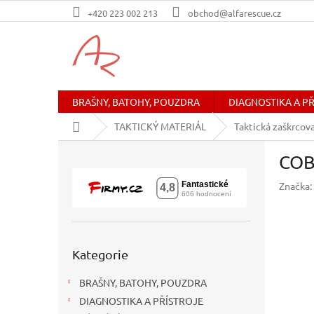
Přejít
+420 223 002 213
obchod@alfarescue.cz
na
obsah
BRAŠNY, BATOHY, POUZDRA
DIAGNOSTIKA A P
Domů
TAKTICKÝ MATERIÁL
Taktická zaškrcov
P
COBA
o
s
Značka:
t
r
a
n
Přeskočit
n
Kategorie
kategorie
í
BRAŠNY, BATOHY, POUZDRA
p
a
DIAGNOSTIKA A PŘÍSTROJE