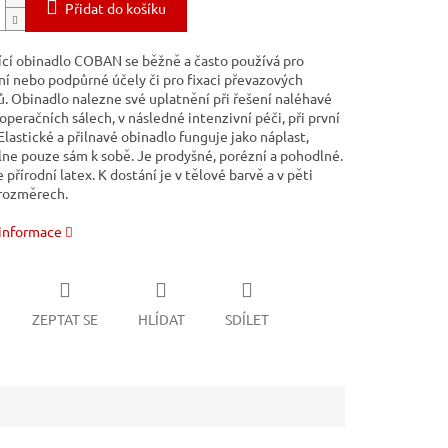
Přidat do košíku
cí obinadlo COBAN se běžně a často používá pro
í nebo podpůrné účely či pro fixaci převazových
ů. Obinadlo nalezne své uplatnění při řešení naléhavé
operačních sálech, v následné intenzivní péči, při první
lastické a přilnavé obinadlo funguje jako náplast,
ilne pouze sám k sobě. Je prodyšné, porézní a pohodlné.
přírodní latex. K dostání je v tělové barvě a v pěti
rozměrech.
 informace
ZEPTAT SE
HLÍDAT
SDÍLET