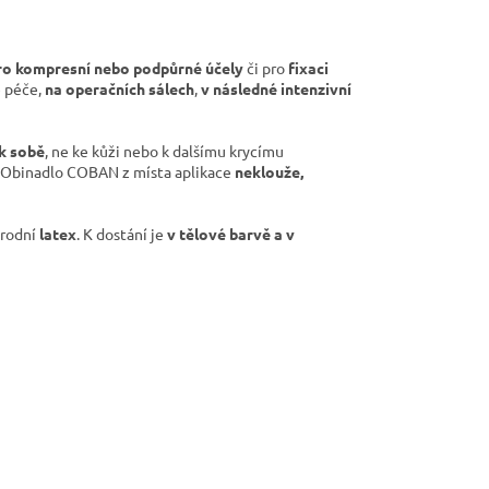
ro kompresní nebo podpůrné účely
či pro
fixaci
é péče,
na operačních sálech
,
v následné intenzivní
 k sobě
, ne ke kůži nebo k dalšímu krycímu
i. Obinadlo COBAN z místa aplikace
neklouže,
írodní
latex
. K dostání je
v tělové barvě a v