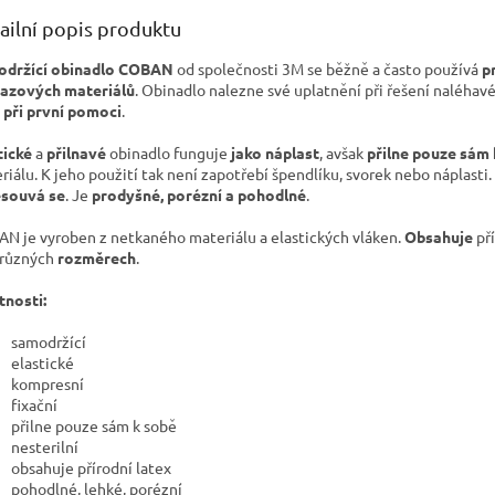
ailní popis produktu
držící obinadlo COBAN
od společnosti 3M se běžně a často používá
p
azových materiálů
. Obinadlo nalezne své uplatnění při řešení naléhav
při první pomoci
.
tické
a
přilnavé
obinadlo funguje
jako náplast
, avšak
přilne pouze sám
riálu. K jeho použití tak není zapotřebí špendlíku, svorek nebo náplast
souvá se
. Je
prodyšné, porézní a pohodlné
.
N je vyroben z netkaného materiálu a elastických vláken.
Obsahuje
př
různých
rozměrech
.
tnosti:
samodržící
elastické
kompresní
fixační
přilne pouze sám k sobě
nesterilní
obsahuje přírodní latex
pohodlné, lehké, porézní