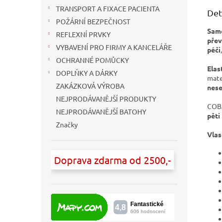
TRANSPORT A FIXACE PACIENTA
Det
POŽÁRNÍ BEZPEČNOST
Samo
REFLEXNÍ PRVKY
přev
VYBAVENÍ PRO FIRMY A KANCELÁŘE
péči
,
OCHRANNÉ POMŮCKY
Elas
DOPLŇKY A DÁRKY
mate
ZAKÁZKOVÁ VÝROBA
nese
NEJPRODÁVANĚJŠÍ PRODUKTY
COBA
NEJPRODÁVANĚJŠÍ BATOHY
pěti
Značky
Vlas
Doprava zdarma od 2500,-