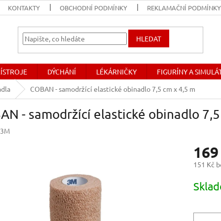
KONTAKTY
OBCHODNÍ PODMÍNKY
REKLAMAČNÍ PODMÍNK
HLEDAT
ŘÍSTROJE
DÝCHÁNÍ
LÉKÁRNIČKY
FIGURÍNY A SIMUL
adla
COBAN - samodržící elastické obinadlo 7,5 cm x 4,5 m
N - samodržící elastické obinadlo 7,5
3M
169
151 Kč 
Měrná
Skla
cena: