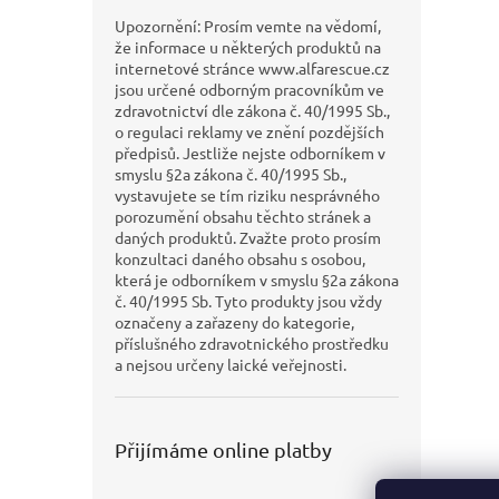
Upozornění: Prosím vemte na vědomí,
že informace u některých produktů na
internetové stránce www.alfarescue.cz
jsou určené odborným pracovníkům ve
zdravotnictví dle zákona č. 40/1995 Sb.,
o regulaci reklamy ve znění pozdějších
předpisů. Jestliže nejste odborníkem v
smyslu §2a zákona č. 40/1995 Sb.,
vystavujete se tím riziku nesprávného
porozumění obsahu těchto stránek a
daných produktů. Zvažte proto prosím
konzultaci daného obsahu s osobou,
která je odborníkem v smyslu §2a zákona
č. 40/1995 Sb. Tyto produkty jsou vždy
označeny a zařazeny do kategorie,
příslušného zdravotnického prostředku
a nejsou určeny laické veřejnosti.
Přijímáme online platby