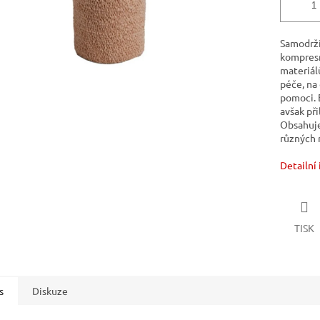
Samodrží
kompresn
materiál
péče, na 
pomoci. E
avšak př
Obsahuje 
různých 
Detailní
TISK
s
Diskuze