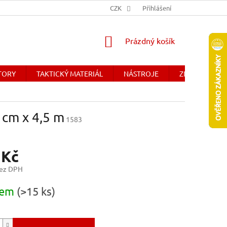
Y
OBCHODNÉ PODMIENKY - SLOVENSKO
CZK
Přihlášení
DOPRAVA A PLATBA
NÁKUPNÍ
Prázdný košík
KOŠÍK
ÁTORY
TAKTICKÝ MATERIÁL
NÁSTROJE
ZDRAVOTNICK
 cm x 4,5 m
1583
 Kč
bez DPH
dem
(>15 ks)