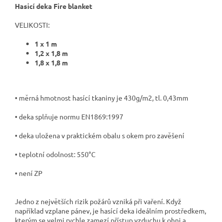
Hasicí deka Fire blanket
VELIKOSTI:
1 x 1 m
1,2 x 1,8 m
1,8 x 1,8 m
• měrná hmotnost hasící tkaniny je 430g/m2, tl. 0,43mm
• deka splňuje normu EN1869:1997
• deka uložena v praktickém obalu s okem pro zavěšení
• teplotní odolnost: 550°C
• není ZP
Jedno z největších rizik požárů vzniká při vaření. Když
například vzplane pánev, je hasící deka ideálním prostředkem,
kterým se velmi rychle zamezí přístup vzduchu k ohni a