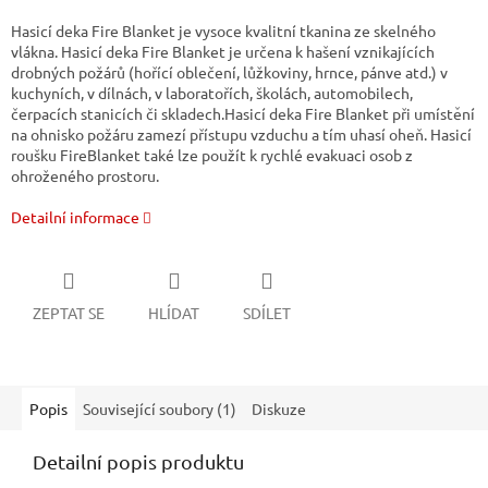
Hasicí deka Fire Blanket je vysoce kvalitní tkanina ze skelného
vlákna. Hasicí deka Fire Blanket je určena k hašení vznikajících
drobných požárů (hořící oblečení, lůžkoviny, hrnce, pánve atd.) v
kuchyních, v dílnách, v laboratořích, školách, automobilech,
čerpacích stanicích či skladech.Hasicí deka Fire Blanket při umístění
na ohnisko požáru zamezí přístupu vzduchu a tím uhasí oheň. Hasicí
roušku FireBlanket také lze použít k rychlé evakuaci osob z
ohroženého prostoru.
Detailní informace
ZEPTAT SE
HLÍDAT
SDÍLET
Popis
Související soubory (1)
Diskuze
Detailní popis produktu