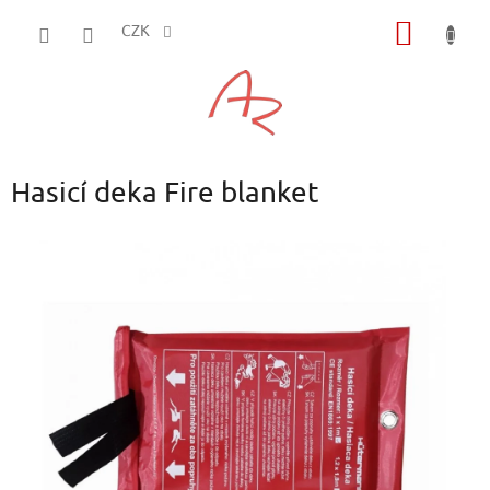
Přejít
NÁKUP
na
CZK
obsah
KOŠÍK
Hasicí deka Fire blanket