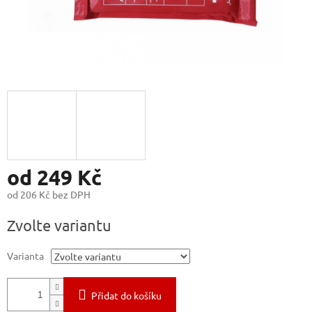
od
249 Kč
od
206 Kč
bez DPH
Měrná
Zvolte variantu
cena:
Varianta
Přidat do košíku