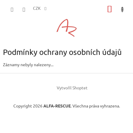
Přejít
NÁKUP
na
CZK
obsah
KOŠÍK
Podmínky ochrany osobních údajů
Záznamy nebyly nalezeny...
Z
á
Vytvořil Shoptet
p
a
t
Copyright 2026
ALFA-RESCUE
. Všechna práva vyhrazena.
í