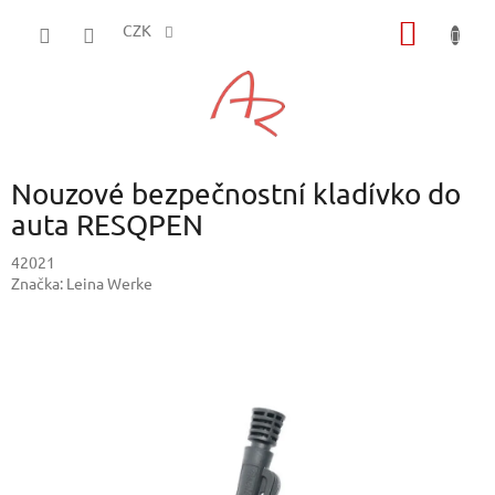
Přejít
NÁKUP
na
CZK
obsah
KOŠÍK
Nouzové bezpečnostní kladívko do
auta RESQPEN
42021
Značka:
Leina Werke