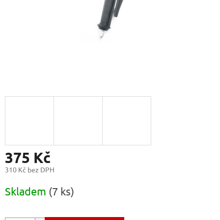
375 Kč
310 Kč bez DPH
Měrná
Skladem
(7 ks)
cena: