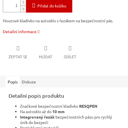
Přidat do košíku
Nouzové kladívko na autosklo s řezákem na bezpečnostní pás.
Detailní informace
ZEPTAT SE
HLÍDAT
SDÍLET
Popis
Diskuze
Detailní popis produktu
Značkové bezpečnostní kladívko
RESQPEN
Na autosklo až do
10 mm
Integrovaný řezák
bezpečnostních pásu pro rychlý
úník do bezpečí
Protiskluzný materiál