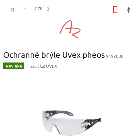
Přejít
NÁKUP
na
CZK
obsah
KOŠÍK
Ochranné brýle Uvex pheos
9192080
Značka:
UVEX
Novinka