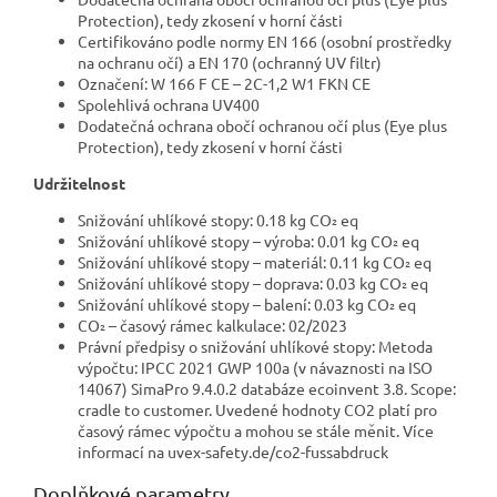
Protection), tedy zkosení v horní části
Certifikováno podle normy EN 166 (osobní prostředky
na ochranu očí) a EN 170 (ochranný UV filtr)
Označení: W 166 F CE – 2C-1,2 W1 FKN CE
Spolehlivá ochrana UV400
Dodatečná ochrana obočí ochranou očí plus (Eye plus
Protection), tedy zkosení v horní části
Udržitelnost
Snižování uhlíkové stopy: 0.18 kg CO₂ eq
Snižování uhlíkové stopy – výroba: 0.01 kg CO₂ eq
Snižování uhlíkové stopy – materiál: 0.11 kg CO₂ eq
Snižování uhlíkové stopy – doprava: 0.03 kg CO₂ eq
Snižování uhlíkové stopy – balení: 0.03 kg CO₂ eq
CO₂ – časový rámec kalkulace: 02/2023
Právní předpisy o snižování uhlíkové stopy: Metoda
výpočtu: IPCC 2021 GWP 100a (v návaznosti na ISO
14067) SimaPro 9.4.0.2 databáze ecoinvent 3.8. Scope:
cradle to customer. Uvedené hodnoty CO2 platí pro
časový rámec výpočtu a mohou se stále měnit. Více
informací na uvex-safety.de/co2-fussabdruck
Doplňkové parametry