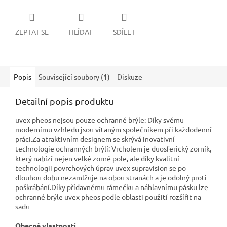
ZEPTAT SE
HLÍDAT
SDÍLET
Popis
Související soubory (1)
Diskuze
Detailní popis produktu
uvex pheos nejsou pouze ochranné brýle: Díky svému
modernímu vzhledu jsou vítaným společníkem při každodenní
práci.Za atraktivním designem se skrývá inovativní
technologie ochranných brýlí: Vrcholem je duosferický zorník,
který nabízí nejen velké zorné pole, ale díky kvalitní
technologii povrchových úprav uvex supravision se po
dlouhou dobu nezamlžuje na obou stranách a je odolný proti
poškrábání.Díky přídavnému rámečku a náhlavnímu pásku lze
ochranné brýle uvex pheos podle oblasti použití rozšířit na
sadu
Obecné vlastnosti