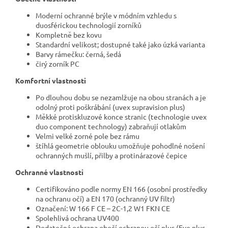
Moderní ochranné brýle v módním vzhledu s
duosférickou technologií zorníků
Kompletně bez kovu
Standardní velikost; dostupné také jako úzká varianta
Barvy rámečku: černá, šedá
čirý zorník PC
Komfortní vlastnosti
Po dlouhou dobu se nezamlžuje na obou stranách a je
odolný proti poškrábání (uvex supravision plus)
Měkké protiskluzové konce stranic (technologie uvex
duo component technology) zabraňují otlakům
Velmi velké zorné pole bez rámu
štíhlá geometrie oblouku umožňuje pohodlné nošení
ochranných mušlí, přilby a protinárazové čepice
Ochranné vlastnosti
Certifikováno podle normy EN 166 (osobní prostředky
na ochranu očí) a EN 170 (ochranný UV filtr)
Označení: W 166 F CE – 2C-1,2 W1 FKN CE
Spolehlivá ochrana UV400
Dodatečná ochrana obočí ochranou očí plus (Eye plus