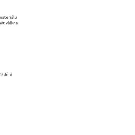
materiálu
být vlákna
ráždění