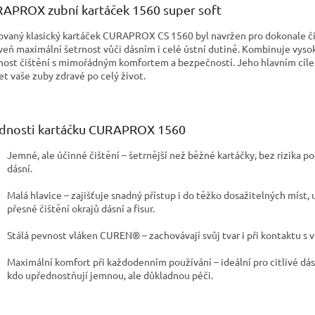
APROX zubní kartáček 1560 super soft
ovaný klasický kartáček CURAPROX CS 1560 byl navržen pro dokonale či
veň maximální šetrnost vůči dásním i celé ústní dutině. Kombinuje vyso
nost čištění s mimořádným komfortem a bezpečností. Jeho hlavním cíle
et vaše zuby zdravé po celý život.
dnosti kartáčku CURAPROX 1560
Jemné, ale účinné čištění – šetrnější než běžné kartáčky, bez rizika p
dásní.
Malá hlavice – zajišťuje snadný přístup i do těžko dosažitelných míst
přesné čištění okrajů dásní a fisur.
Stálá pevnost vláken CUREN® – zachovávají svůj tvar i při kontaktu s 
Maximální komfort při každodenním používání – ideální pro citlivé dás
kdo upřednostňují jemnou, ale důkladnou péči.