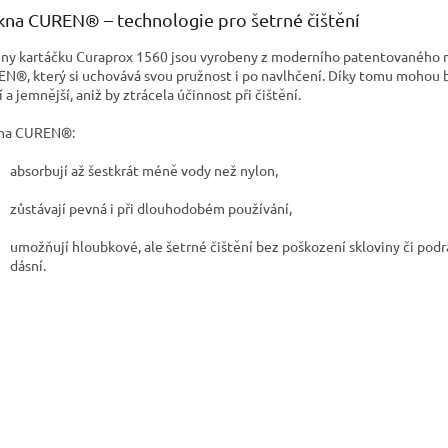
kna CUREN® – technologie pro šetrné čištění
iny kartáčku Curaprox 1560 jsou vyrobeny z moderního patentovaného 
N®, který si uchovává svou pružnost i po navlhčení. Díky tomu mohou 
 a jemnější, aniž by ztrácela účinnost při čištění.
na CUREN®:
absorbují až šestkrát méně vody než nylon,
zůstávají pevná i při dlouhodobém používání,
umožňují hloubkové, ale šetrné čištění bez poškození skloviny či pod
dásní.