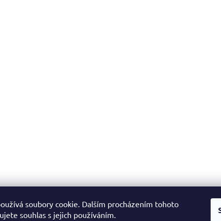
oužívá soubory cookie. Dalším procházením tohoto
jete souhlas s jejich používáním.