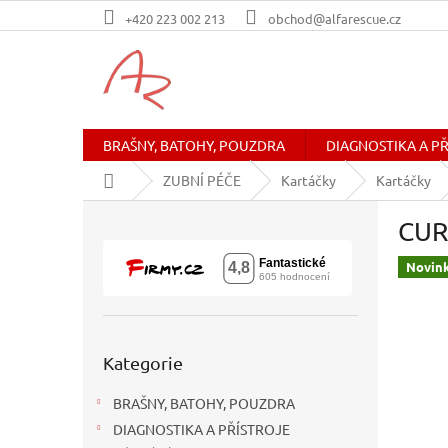
Přejít
+420 223 002 213
obchod@alfarescue.cz
na
obsah
BRAŠNY, BATOHY, POUZDRA
DIAGNOSTIKA A P
Domů
ZUBNÍ PÉČE
Kartáčky
Kartáčky
P
CUR
o
s
Novin
t
r
a
n
Přeskočit
n
Kategorie
kategorie
í
BRAŠNY, BATOHY, POUZDRA
p
a
DIAGNOSTIKA A PŘÍSTROJE