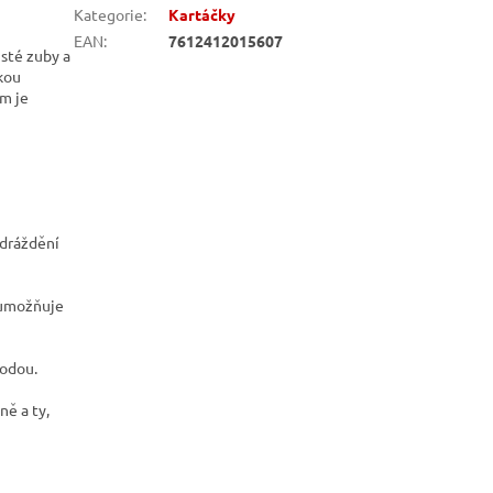
Kategorie
:
Kartáčky
EAN
:
7612412015607
sté zuby a
kou
m je
odráždění
, umožňuje
vodou.
ně a ty,