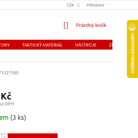
Y
OBCHODNÉ PODMIENKY - SLOVENSKO
CZK
Přihlášení
DOPRAVA A PLATBA
NÁKUPNÍ
Prázdný košík
KOŠÍK
ÁTORY
TAKTICKÝ MATERIÁL
NÁSTROJE
ZDRAVOTNICK
73327580
 Kč
bez DPH
dem
(3 ks)