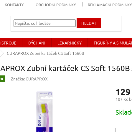
KONTAKTY
OBCHODNÍ PODMÍNKY
REKLAMAČNÍ PODMÍNK
HLEDAT
ŘÍSTROJE
DÝCHÁNÍ
LÉKÁRNIČKY
FIGURÍNY A SIMUL
CURAPROX Zubní kartáček CS Soft 1560B
APROX Zubní kartáček CS Soft 1560B
Značka:
CURAPROX
ka
129
107 Kč 
Měrná
Skla
cena: