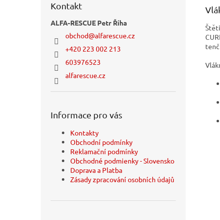
Kontakt
Vlá
ALFA-RESCUE Petr Říha
Štět
obchod
@
alfarescue.cz
CURE
tenčí
+420 223 002 213
603976523
Vlák
alfarescue.cz
Informace pro vás
Kontakty
Obchodní podmínky
Reklamační podmínky
Obchodné podmienky - Slovensko
Doprava a Platba
Zásady zpracování osobních údajů