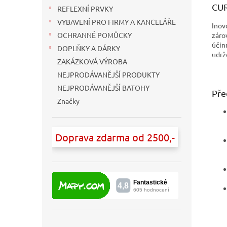
CUR
REFLEXNÍ PRVKY
VYBAVENÍ PRO FIRMY A KANCELÁŘE
Inov
záro
OCHRANNÉ POMŮCKY
účin
DOPLŇKY A DÁRKY
udrž
ZAKÁZKOVÁ VÝROBA
NEJPRODÁVANĚJŠÍ PRODUKTY
NEJPRODÁVANĚJŠÍ BATOHY
Pře
Značky
Doprava zdarma od 2500,-