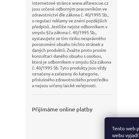
internetové stránce www.alfarescue.cz
jsou určené odborným pracovníkům ve
zdravotnictví dle zákona č. 40/1995 Sb.,
o regulaci reklamy ve znění pozdějších
předpisů. Jestliže nejste odborníkem v
smyslu §2a zákona č. 40/1995 Sb.,
vystavujete se tím riziku nesprávného
porozumění obsahu těchto stránek a
daných produktů. Zvažte proto prosím
konzultaci daného obsahu s osobou,
která je odborníkem v smyslu §2a zákona
č. 40/1995 Sb. Tyto produkty jsou vždy
označeny a zařazeny do kategorie,
příslušného zdravotnického prostředku
a nejsou určeny laické veřejnosti.
Přijímáme online platby
Tento web p
webu vyjadřu