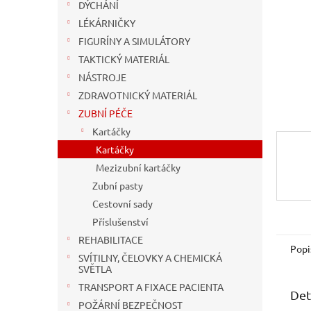
n
DÝCHÁNÍ
e
LÉKÁRNIČKY
l
FIGURÍNY A SIMULÁTORY
TAKTICKÝ MATERIÁL
NÁSTROJE
ZDRAVOTNICKÝ MATERIÁL
ZUBNÍ PÉČE
Kartáčky
Kartáčky
Mezizubní kartáčky
Zubní pasty
Cestovní sady
Příslušenství
REHABILITACE
Popi
SVÍTILNY, ČELOVKY A CHEMICKÁ
SVĚTLA
TRANSPORT A FIXACE PACIENTA
Det
POŽÁRNÍ BEZPEČNOST