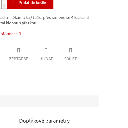
Přidat do košíku
acitní lékárnička / taška přes rameno se 4 kapsami
mi klopou s přezkou.
 informace
ZEPTAT SE
HLÍDAT
SDÍLET
Doplňkové parametry