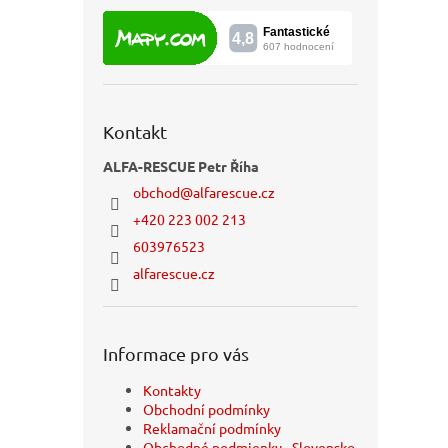
Kontakt
ALFA-RESCUE Petr Říha
obchod
@
alfarescue.cz
+420 223 002 213
603976523
alfarescue.cz
Informace pro vás
Kontakty
Obchodní podmínky
Reklamační podmínky
Obchodné podmienky - Slovensko