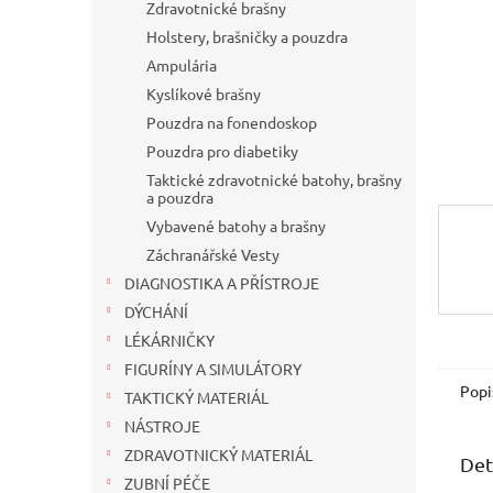
n
Zdravotnické brašny
e
Holstery, brašničky a pouzdra
l
Ampulária
Kyslíkové brašny
Pouzdra na fonendoskop
Pouzdra pro diabetiky
Taktické zdravotnické batohy, brašny
a pouzdra
Vybavené batohy a brašny
Záchranářské Vesty
DIAGNOSTIKA A PŘÍSTROJE
DÝCHÁNÍ
LÉKÁRNIČKY
FIGURÍNY A SIMULÁTORY
Popi
TAKTICKÝ MATERIÁL
NÁSTROJE
ZDRAVOTNICKÝ MATERIÁL
Det
ZUBNÍ PÉČE