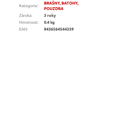
BRAŠNY, BATOHY,
Kategorie
:
POUZDRA
Záruka
:
3 roky
Hmotnost
:
0.4 kg
EAN
:
8436564544339