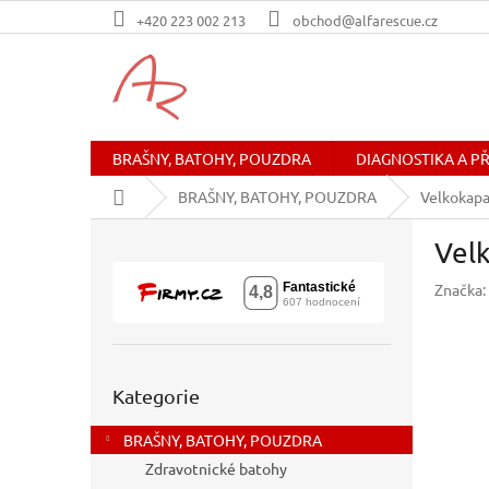
Přejít
+420 223 002 213
obchod@alfarescue.cz
na
obsah
BRAŠNY, BATOHY, POUZDRA
DIAGNOSTIKA A P
Domů
BRAŠNY, BATOHY, POUZDRA
Velkokapa
P
Velk
o
s
Značka:
t
r
a
n
Přeskočit
n
Kategorie
kategorie
í
BRAŠNY, BATOHY, POUZDRA
p
a
Zdravotnické batohy