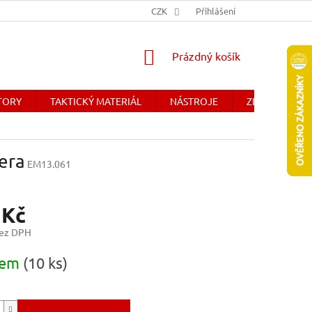
Y
OBCHODNÉ PODMIENKY - SLOVENSKO
CZK
Přihlášení
DOPRAVA A PLATBA
NÁKUPNÍ
Prázdný košík
KOŠÍK
ÁTORY
TAKTICKÝ MATERIÁL
NÁSTROJE
ZDRAVOTNICK
era
EM13.061
 Kč
bez DPH
dem
(10 ks)