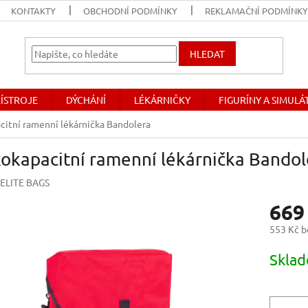
KONTAKTY
OBCHODNÍ PODMÍNKY
REKLAMAČNÍ PODMÍNK
HLEDAT
ŘÍSTROJE
DÝCHÁNÍ
LÉKÁRNIČKY
FIGURÍNY A SIMUL
citní ramenní lékárnička Bandolera
okapacitní ramenní lékárnička Bandol
ELITE BAGS
669
553 Kč 
Měrná
Skla
cena: