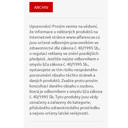
ARCHIV
Upozornění: Prosím vemte na vědomí,
že informace u některých produktů na
internetové stránce www.alfarescue.cz
jsou určené odborným pracovníkům ve
zdravotnictví dle zákona č. 40/1995 Sb.,
o regulaci reklamy ve znění pozdějších
předpisů. Jestliže nejste odborníkem v
smyslu §2a zákona č. 40/1995 Sb.,
vystavujete se tím riziku nesprávného
porozumění obsahu těchto stránek a
daných produktů. Zvažte proto prosím
konzultaci daného obsahu s osobou,
která je odborníkem v smyslu §2a zákona
č. 40/1995 Sb. Tyto produkty jsou vždy
označeny a zařazeny do kategorie,
příslušného zdravotnického prostředku
a nejsou určeny laické veřejnosti.