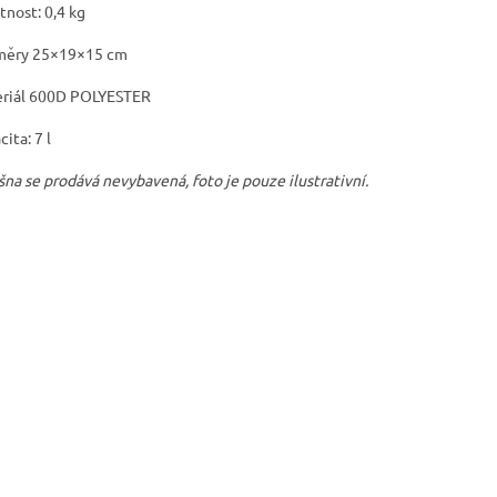
nost:
0,4 kg
měry 25×19×15 cm
riál 600D POLYESTER
cita: 7 l
šna se prodává nevybavená, foto je pouze ilustrativní.