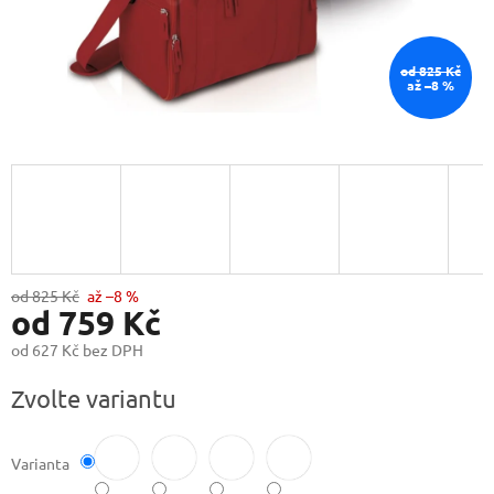
od 825 Kč
až –8 %
od 825 Kč
až –8 %
od
759 Kč
od
627 Kč
bez DPH
Měrná
Zvolte variantu
cena:
Varianta