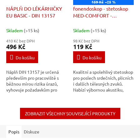
159 Kč
–25 %
NÁPLŇ DO LÉKÁRNIČKY
fonendoskop - stetoskop
EU BASIC - DIN 13157
MED-COMFORT -
oboustranný
Skladem
(>15 ks)
Skladem
(>15 ks)
410 Kč bez DPH
98 Kč bez DPH
496 Kč
119 Kč
Do košíku
Do košíku
Náplň DIN 13157 je určená
Kvalitní a spolehlivý stetoskop
především pro pracoviště s
pro poslech srdečních, plicních
běžnou mírou rizika úrazů,
i dalších tělesných zvuků.
vyhovuje požadavkům pro
Nabízí výbornou akustiku,
menší firmy nebo organizace s
pohodlné nošení a odolnou
běžnou mírou rizika,
konstrukci. Díky měkkým
např.kanceláře,...
ušním...
ZOBRAZIT VŠECHNY SOUVISEJÍCÍ PRODUKTY
Popis
Diskuze