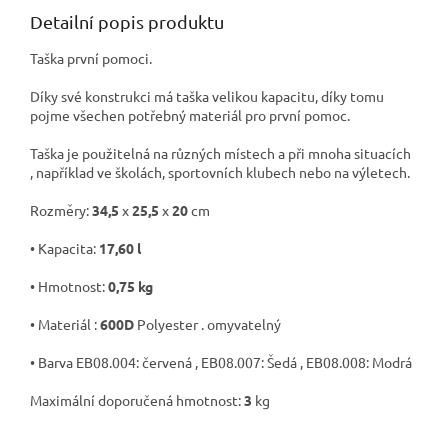
Detailní popis produktu
Taška první pomoci.
Díky své konstrukci má taška velikou kapacitu, díky tomu
pojme všechen potřebný materiál pro první pomoc.
Taška je použitelná na různých místech a při mnoha situacích
, například ve školách, sportovních klubech nebo na výletech.
Rozměry:
34,5
x
25,5
x
20
cm
• Kapacita:
17,60 l
• Hmotnost:
0,75 kg
• Materiál :
600D
Polyester . omyvatelný
• Barva EB08.004: červená , EB08.007: Šedá , EB08.008: Modrá
Maximální doporučená hmotnost:
3
kg