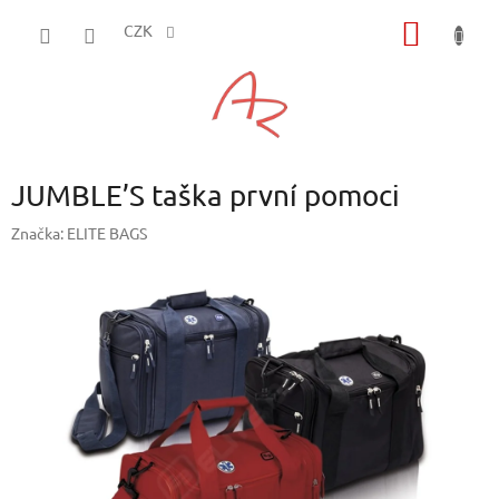
Přejít
NÁKUP
na
CZK
obsah
KOŠÍK
JUMBLE’S taška první pomoci
Značka:
ELITE BAGS