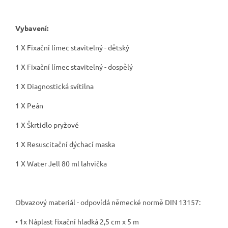
Vybavení:
1 X Fixační límec stavitelný - dětský
1 X Fixační límec stavitelný - dospělý
1 X Diagnostická svítilna
1 X Peán
1 X Škrtidlo pryžové
1 X Resuscitační dýchací maska
1 X Water Jell 80 ml lahvička
Obvazový materiál - odpovídá německé normě DIN 13157:
• 1x Náplast fixační hladká 2,5 cm x 5 m