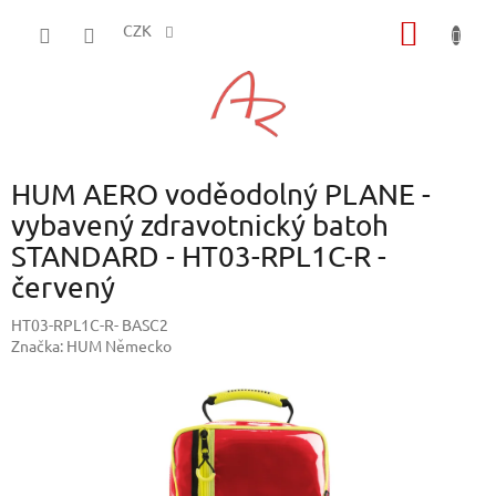
Přejít
NÁKUP
na
CZK
obsah
KOŠÍK
HUM AERO voděodolný PLANE -
vybavený zdravotnický batoh
STANDARD - HT03-RPL1C-R -
červený
HT03-RPL1C-R- BASC2
Značka:
HUM Německo