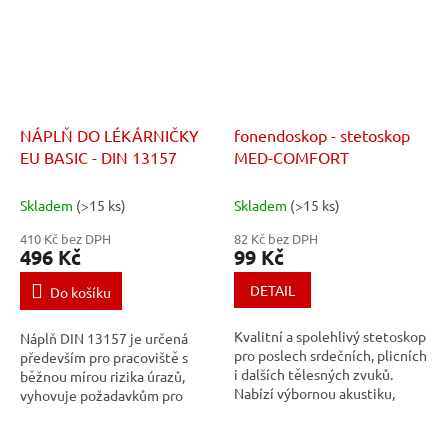
NÁPLŇ DO LÉKÁRNIČKY
fonendoskop - stetoskop
EU BASIC - DIN 13157
MED-COMFORT
Skladem
(>15 ks)
Skladem
(>15 ks)
410 Kč bez DPH
82 Kč bez DPH
496 Kč
99 Kč
DETAIL
Do košíku
Kvalitní a spolehlivý stetoskop
Náplň DIN 13157 je určená
pro poslech srdečních, plicních
především pro pracoviště s
i dalších tělesných zvuků.
běžnou mírou rizika úrazů,
Nabízí výbornou akustiku,
vyhovuje požadavkům pro
pohodlné nošení a odolnou
menší firmy nebo organizace s
konstrukci. Díky měkkým
běžnou mírou rizika,