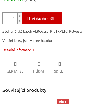
cena:
Přidat do košíku
Záchranářský batoh AEROcase Pro1RPL1C. Polyester
Vnitřní kapsy jsou v ceně batohu
Detailní informace
ZEPTAT SE
HLÍDAT
SDÍLET
Související produkty
Akce