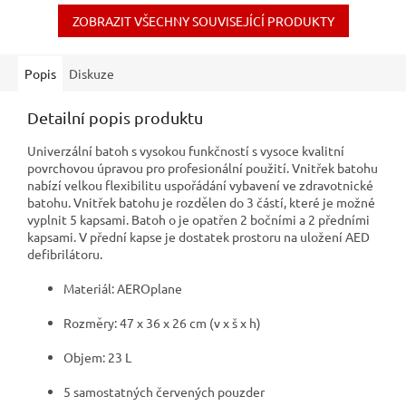
ušním...
např.kanceláře,...
ZOBRAZIT VŠECHNY SOUVISEJÍCÍ PRODUKTY
Popis
Diskuze
Detailní popis produktu
Univerzální batoh s vysokou funkčností s vysoce kvalitní
povrchovou úpravou pro profesionální použití. Vnitřek batohu
nabízí velkou flexibilitu uspořádání vybavení ve zdravotnické
batohu. Vnitřek batohu je rozdělen do 3 částí, které je možné
vyplnit 5 kapsami. Batoh o je opatřen 2 bočními a 2 předními
kapsami. V přední kapse je dostatek prostoru na uložení AED
defibrilátoru.
Materiál: AEROplane
Rozměry: 47 x 36 x 26 cm (v x š x h)
Objem: 23 L
5 samostatných červených pouzder