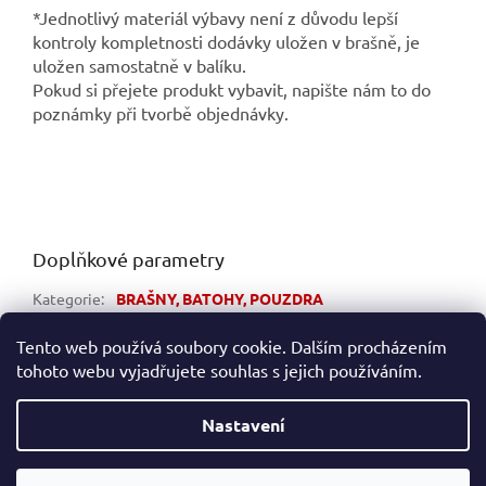
*Jednotlivý materiál výbavy není z důvodu lepší
kontroly kompletnosti dodávky uložen v brašně, je
uložen samostatně v balíku.
Pokud si přejete produkt vybavit, napište nám to do
poznámky při tvorbě objednávky.
Doplňkové parametry
Kategorie
:
BRAŠNY, BATOHY, POUZDRA
Hmotnost
:
2 kg
Tento web používá soubory cookie. Dalším procházením
tohoto webu vyjadřujete souhlas s jejich používáním.
Z
á
Nastavení
Vytvořil Shoptet
p
a
t