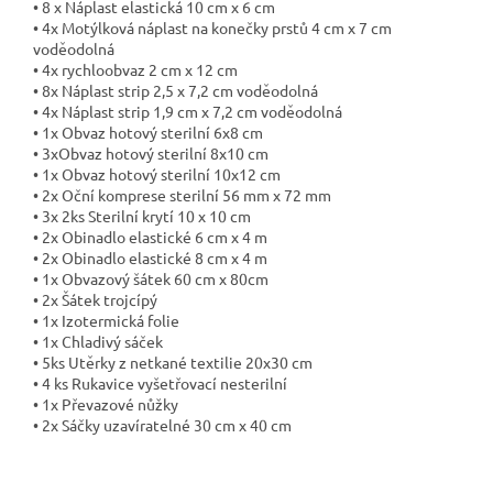
• 8 x Náplast elastická 10 cm x 6 cm
• 4x Motýlková náplast na konečky prstů 4 cm x 7 cm
voděodolná
• 4x rychloobvaz 2 cm x 12 cm
• 8x Náplast strip 2,5 x 7,2 cm voděodolná
• 4x Náplast strip 1,9 cm x 7,2 cm voděodolná
• 1x Obvaz hotový sterilní 6x8 cm
• 3xObvaz hotový sterilní 8x10 cm
• 1x Obvaz hotový sterilní 10x12 cm
• 2x Oční komprese sterilní 56 mm x 72 mm
• 3x 2ks Sterilní krytí 10 x 10 cm
• 2x Obinadlo elastické 6 cm x 4 m
• 2x Obinadlo elastické 8 cm x 4 m
• 1x Obvazový šátek 60 cm x 80cm
• 2x Šátek trojcípý
• 1x Izotermická folie
• 1x Chladivý sáček
• 5ks Utěrky z netkané textilie 20x30 cm
• 4 ks Rukavice vyšetřovací nesterilní
• 1x Převazové nůžky
• 2x Sáčky uzavíratelné 30 cm x 40 cm