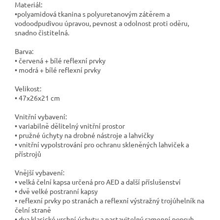
Materiál:
•polyamidová tkanina s polyuretanovým zátěrem a
vodoodpudivou úpravou, pevnost a odolnost proti oděru,
snadno čistitelná.
Barva:
• červená + bílé reflexní prvky
• modrá + bílé reflexní prvky
Velikost:
• 47x26x21 cm
Vnitřní vybavení:
• variabilně dělitelný vnitřní prostor
• pružné úchyty na drobné nástroje a lahvičky
• vnitřní vypolstrování pro ochranu skleněných lahviček a
přístrojů
Vnější vybavení:
• velká čelní kapsa určená pro AED a další příslušenství
• dvě velké postranní kapsy
• reflexní prvky po stranách a reflexní výstražný trojúhelník na
čelní straně
• dva klasické vrchní úchyty a nastavitelný ramenní popruh