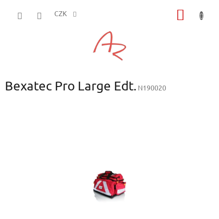
Přejít
NÁKUP
na
CZK
obsah
KOŠÍK
Bexatec Pro Large Edt.
N190020