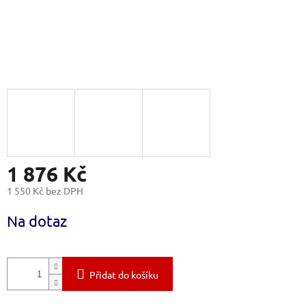
1 876 Kč
1 550 Kč bez DPH
Měrná
Na dotaz
cena:
Přidat do košíku