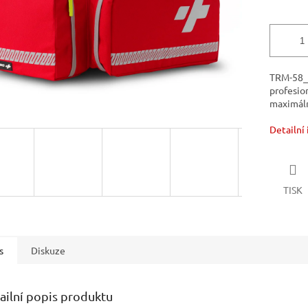
TRM-58_2
profesion
maximáln
Detailní
TISK
s
Diskuze
ailní popis produktu