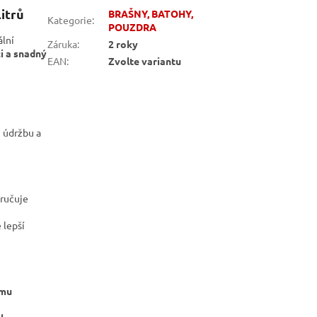
itrů
BRAŠNY, BATOHY,
Kategorie
:
POUZDRA
ální
Záruka
:
2 roky
i a snadný
EAN
:
Zvolte variantu
u údržbu a
aručuje
 lepší
ému