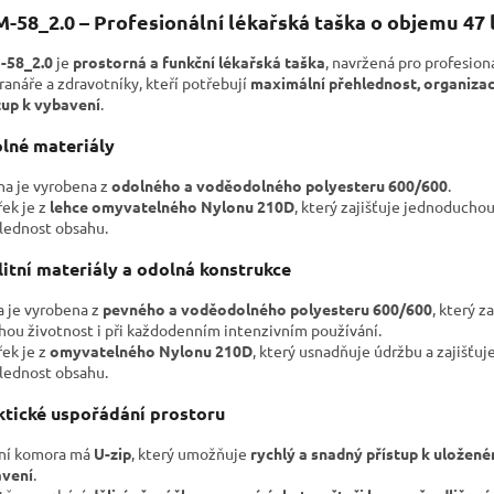
-58_2.0 – Profesionální lékařská taška o objemu 47 l
-58_2.0
je
prostorná a funkční lékařská taška
, navržená pro profesion
ranáře a zdravotníky, kteří potřebují
maximální přehlednost, organizac
tup k vybavení
.
lné materiály
na je vyrobena z
odolného a voděodolného polyesteru 600/600
.
řek je z
lehce omyvatelného Nylonu 210D
, který zajišťuje jednoducho
lednost obsahu.
litní materiály a odolná konstrukce
a je vyrobena z
pevného a voděodolného polyesteru 600/600
, který z
hou životnost i při každodenním intenzivním používání.
řek je z
omyvatelného Nylonu 210D
, který usnadňuje údržbu a zajišťuje
lednost obsahu.
ktické uspořádání prostoru
ní komora má
U-zip
, který umožňuje
rychlý a snadný přístup k uložen
vení
.