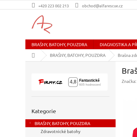
Přejít
+420 223 002 213
obchod@alfarescue.cz
na
obsah
BRAŠNY, BATOHY, POUZDRA
DIAGNOSTIKA A P
Domů
BRAŠNY, BATOHY, POUZDRA
Brašna zd
P
Braš
o
s
Značka:
t
r
a
n
Přeskočit
n
Kategorie
kategorie
í
BRAŠNY, BATOHY, POUZDRA
p
a
Zdravotnické batohy