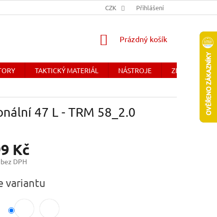
Y
OBCHODNÉ PODMIENKY - SLOVENSKO
CZK
Přihlášení
DOPRAVA A PLATBA
NÁKUPNÍ
Prázdný košík
KOŠÍK
ÁTORY
TAKTICKÝ MATERIÁL
NÁSTROJE
ZDRAVOTNICK
onální 47 L - TRM 58_2.0
99 Kč
 bez DPH
e variantu