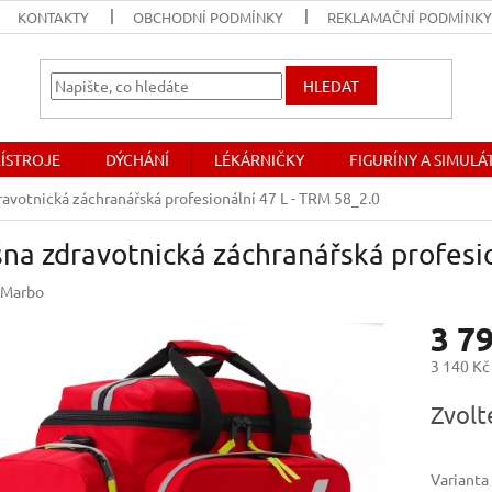
KONTAKTY
OBCHODNÍ PODMÍNKY
REKLAMAČNÍ PODMÍNK
HLEDAT
ŘÍSTROJE
DÝCHÁNÍ
LÉKÁRNIČKY
FIGURÍNY A SIMUL
ravotnická záchranářská profesionální 47 L - TRM 58_2.0
na zdravotnická záchranářská profesi
Marbo
3 7
3 140 Kč
Měrná
Zvolt
cena:
Varianta