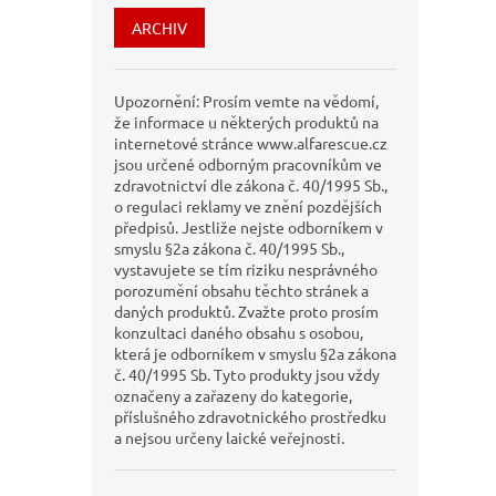
ARCHIV
Upozornění: Prosím vemte na vědomí,
že informace u některých produktů na
internetové stránce www.alfarescue.cz
jsou určené odborným pracovníkům ve
zdravotnictví dle zákona č. 40/1995 Sb.,
o regulaci reklamy ve znění pozdějších
předpisů. Jestliže nejste odborníkem v
smyslu §2a zákona č. 40/1995 Sb.,
vystavujete se tím riziku nesprávného
porozumění obsahu těchto stránek a
daných produktů. Zvažte proto prosím
konzultaci daného obsahu s osobou,
která je odborníkem v smyslu §2a zákona
č. 40/1995 Sb. Tyto produkty jsou vždy
označeny a zařazeny do kategorie,
příslušného zdravotnického prostředku
a nejsou určeny laické veřejnosti.