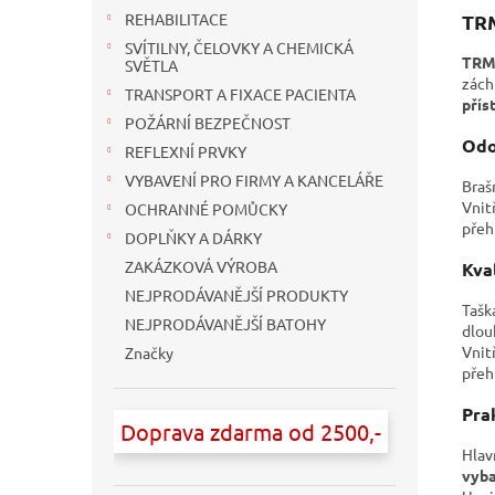
TRM
REHABILITACE
SVÍTILNY, ČELOVKY A CHEMICKÁ
TRM
SVĚTLA
zách
TRANSPORT A FIXACE PACIENTA
přís
POŽÁRNÍ BEZPEČNOST
Odo
REFLEXNÍ PRVKY
VYBAVENÍ PRO FIRMY A KANCELÁŘE
Braš
Vnit
OCHRANNÉ POMŮCKY
přeh
DOPLŇKY A DÁRKY
ZAKÁZKOVÁ VÝROBA
Kva
NEJPRODÁVANĚJŠÍ PRODUKTY
Tašk
NEJPRODÁVANĚJŠÍ BATOHY
dlou
Vnit
Značky
přeh
Pra
Doprava zdarma od 2500,-
Hlav
vyba