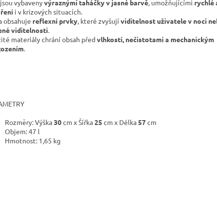
 jsou vybaveny
výraznými taháčky v jasné barvě
, umožňujícími
rychlé
ření
i v krizových situacích.
a obsahuje
reflexní prvky
, které zvyšují
viditelnost uživatele v noci ne
ené viditelnosti
.
ité materiály chrání obsah před
vlhkostí, nečistotami a mechanickým
kozením
.
AMETRY
Rozměry: Výška
30
cm x Šířka
25
cm x Délka
57
cm
Objem: 47 l
Hmotnost: 1,65 kg