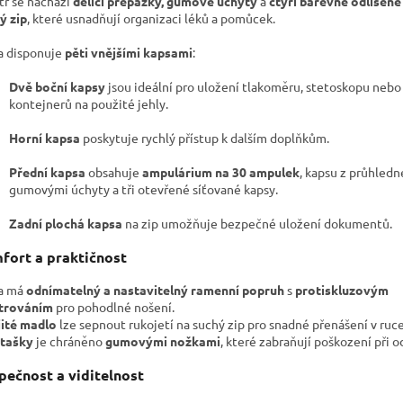
tř se nachází
dělicí přepážky, gumové úchyty
a
čtyři barevně odlišené
ý zip
, které usnadňují organizaci léků a pomůcek.
a disponuje
pěti vnějšími kapsami
:
Dvě boční kapsy
jsou ideální pro uložení tlakoměru, stetoskopu nebo
kontejnerů na použité jehly.
Horní kapsa
poskytuje rychlý přístup k dalším doplňkům.
Přední kapsa
obsahuje
ampulárium na 30 ampulek
, kapsu z průhledné
gumovými úchyty a tři otevřené síťované kapsy.
Zadní plochá kapsa
na zip umožňuje bezpečné uložení dokumentů.
fort a praktičnost
a má
odnímatelný a nastavitelný ramenní popruh
s
protiskluzovým
trováním
pro pohodlné nošení.
ité madlo
lze sepnout rukojetí na suchý zip pro snadné přenášení v ruce
tašky
je chráněno
gumovými nožkami
, které zabraňují poškození při o
pečnost a viditelnost