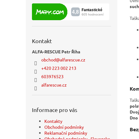
Uvni
such
Tašk
Kontakt
ALFA-RESCUE Petr Říha
obchod
@
alfarescue.cz
+420 223 002 213
603976523
alfarescue.cz
Kom
Tašk
pols
Informace pro vás
Dvoj
Dno 
Kontakty
Obchodní podmínky
Bez
Reklamační podmínky
Obchodné podmienky - Slovensko