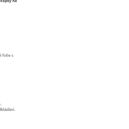
 kapsy na
 folie s
.
dkládání.