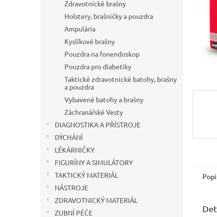
n
Zdravotnické brašny
e
Holstery, brašničky a pouzdra
l
Ampulária
Kyslíkové brašny
Pouzdra na fonendoskop
Pouzdra pro diabetiky
Taktické zdravotnické batohy, brašny
a pouzdra
Vybavené batohy a brašny
Záchranářské Vesty
DIAGNOSTIKA A PŘÍSTROJE
DÝCHÁNÍ
LÉKÁRNIČKY
FIGURÍNY A SIMULÁTORY
TAKTICKÝ MATERIÁL
Popi
NÁSTROJE
ZDRAVOTNICKÝ MATERIÁL
Det
ZUBNÍ PÉČE