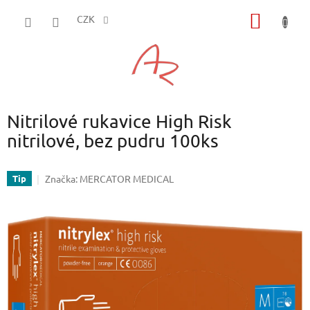
Přejít
NÁKUP
na
CZK
obsah
KOŠÍK
Nitrilové rukavice High Risk
nitrilové, bez pudru 100ks
Značka:
MERCATOR MEDICAL
Tip