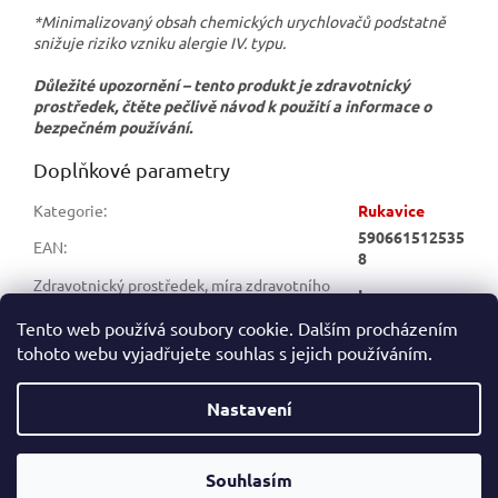
*Minimalizovaný obsah chemických urychlovačů podstatně
snižuje riziko vzniku alergie IV. typu.
Důležité upozornění – tento produkt je zdravotnický
prostředek, čtěte pečlivě návod k použití a informace o
bezpečném používání.
Doplňkové parametry
Kategorie
:
Rukavice
590661512535
EAN
:
8
Zdravotnický prostředek, míra zdravotního
I
rizika
:
Tento web používá soubory cookie. Dalším procházením
tohoto webu vyjadřujete souhlas s jejich používáním.
Z
á
Nastavení
Vytvořil Shoptet
p
a
t
Souhlasím
Copyright 2026
ALFA-RESCUE
. Všechna práva vyhrazena.
í
Doprava zdarma již od 2500,-