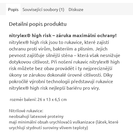
Popis
Související soubory (1)
Diskuze
Detailní popis produktu
nitrylex® high risk – záruka maximální ochrany!
nitrylex® high risk jsou to rukavice, které zajistí
ochranu proti virům, bakteriím a plísním. Jejich
pevnost zajišťuje silnější stěna – která však nesnižuje
dotykovou citlivost. Při nošení rukavic nitrylex® high
risk můžete bez obav provádět i ty nejpreciznější
úkony se zárukou dokonalé úrovně citlivosti. Díky
pokročilé výrobní technologii představují rukavice
nitrylex® high risk nejlepší bariéru pro viry.
rozměr balení: 26 x 13 x 6,5 cm
Nitrilové rukavice:
neobsahují latexové proteiny
mají minimální obsah urychlovačů vulkanizace (látek, které
urychlují stydnutí suroviny vlivem teploty)