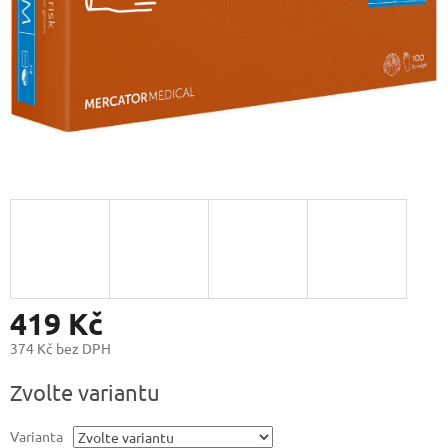
419 Kč
374 Kč bez DPH
Měrná
Zvolte variantu
cena:
Varianta