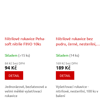
Nitrilové rukavice Peha-
Nitrilové rukavice bez
soft nitrile FINO 10ks
pudru, černé, nesterilní,
100ks
Skladem
(>15 ks)
Skladem
(14 ks)
84 Kč bez DPH
169 Kč bez DPH
94 Kč
189 Kč
DETAIL
DETAIL
Jednorázové, bezlatexové a
Vyšetřovací rukavice -
velmi měkké vyšetřovací
nitrilové, nesterilní, 100 ks v
rukavice
balení